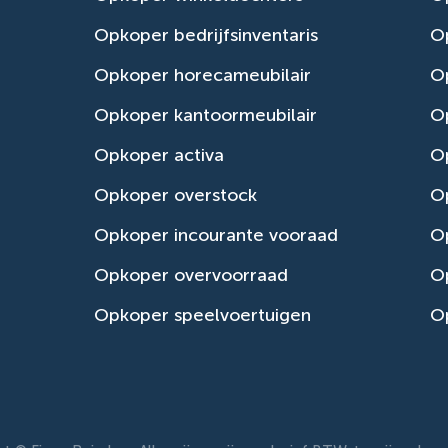
Opkoper bedrijfsinventaris
Op
Opkoper horecameubilair
Op
Opkoper kantoormeubilair
Op
Opkoper activa
O
Opkoper overstock
O
Opkoper incourante vooraad
O
Opkoper overvoorraad
Op
Opkoper speelvoertuigen
Op