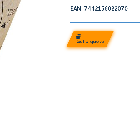
EAN: 7442156022070
Get a quote