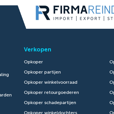
Verkopen
Opkoper
O
Opkoper partijen
O
ling
Opkoper winkelvoorraad
Op
Opkoper retourgoederen
O
arden
Opkoper schadepartijen
O
Opkoper winkeldochters
O