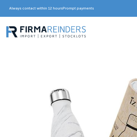
Always contact within 12 hours
Prompt payments