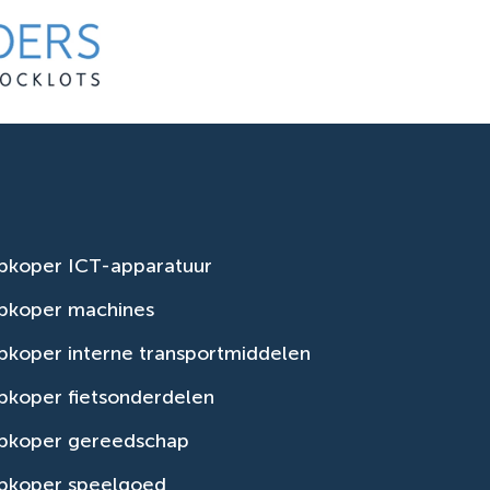
pkoper ICT-apparatuur
pkoper machines
koper interne transportmiddelen
pkoper fietsonderdelen
pkoper gereedschap
pkoper speelgoed