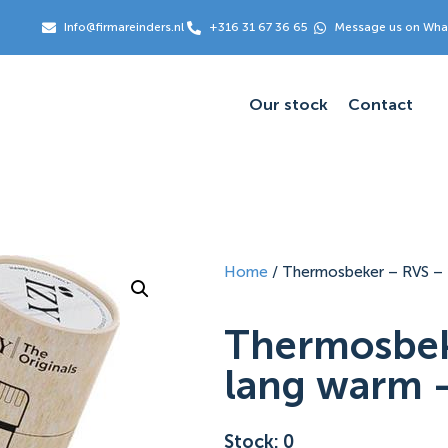
Info@firmareinders.nl
+316 31 67 36 65
Message us on Wh
Our stock
Contact
Home
/ Thermosbeker – RVS – 
Thermosbek
lang warm 
Stock: 0