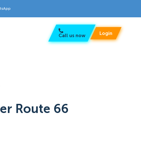
atsApp
Login
Call us now
6
r Route 66