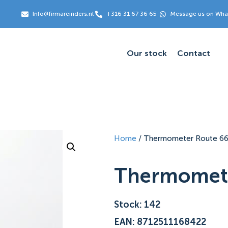
Info@firmareinders.nl
+316 31 67 36 65
Message us on Wh
Our stock
Contact
Home
/ Thermometer Route 6
Thermomete
Stock: 142
EAN: 8712511168422