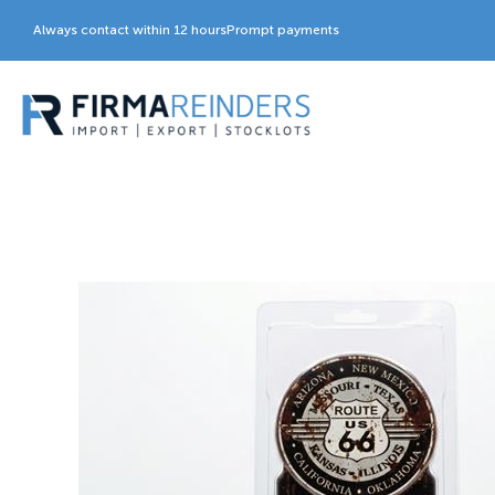
Always contact within 12 hours
Prompt payments