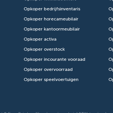
Opkoper bedrijfsinventaris
Op
Opkoper horecameubilair
Op
Opkoper kantoormeubilair
Op
Opkoper activa
O
Opkoper overstock
O
Opkoper incourante vooraad
O
Opkoper overvoorraad
Op
Opkoper speelvoertuigen
Op