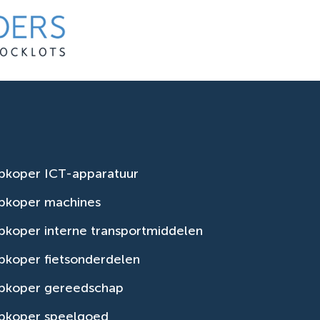
pkoper ICT-apparatuur
pkoper machines
koper interne transportmiddelen
pkoper fietsonderdelen
pkoper gereedschap
pkoper speelgoed