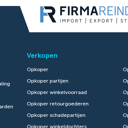
Verkopen
Opkoper
O
Opkoper partijen
O
ling
Opkoper winkelvoorraad
Op
Opkoper retourgoederen
O
arden
Opkoper schadepartijen
O
Opkoper winkeldochters
O