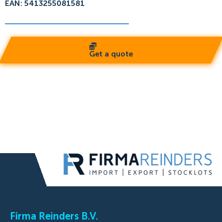
EAN: 5413255081581
Get a quote
Firma Reinders B.V.