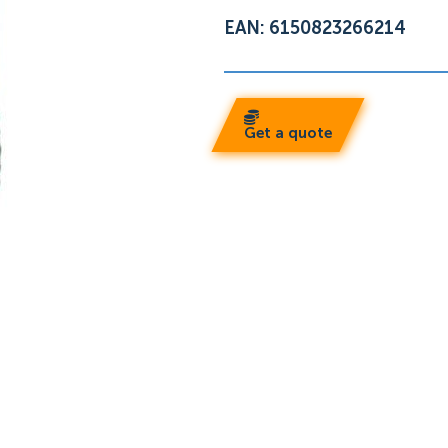
EAN: 6150823266214
Get a quote