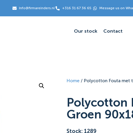
Info@firmareinders.nl
+316 31 67 36 65
Message us on Wh
Our stock
Contact
Home
/ Polycotton Fouta met 
Polycotton 
Groen 90x
Stock: 1289