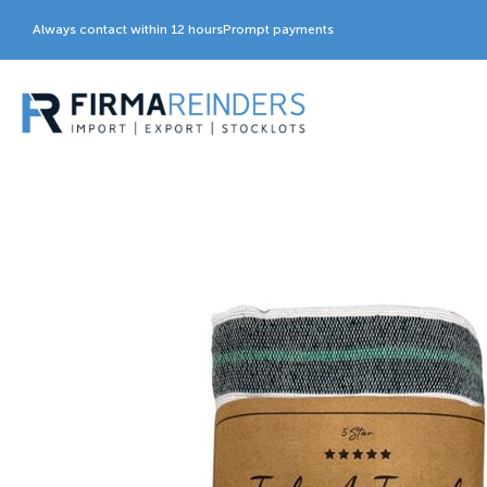
Always contact within 12 hours
Prompt payments