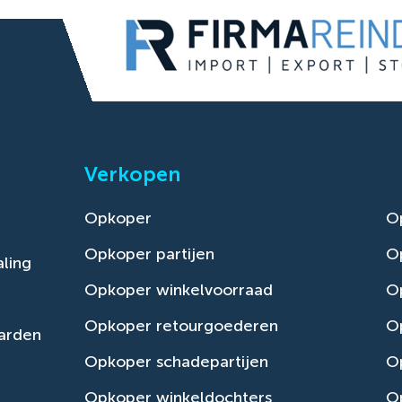
Verkopen
Opkoper
O
Opkoper partijen
O
ling
Opkoper winkelvoorraad
Op
Opkoper retourgoederen
O
arden
Opkoper schadepartijen
O
Opkoper winkeldochters
O