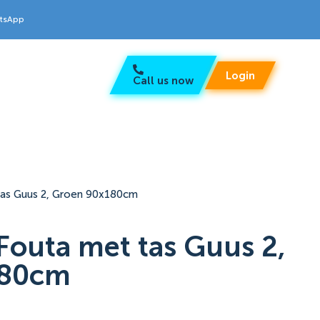
atsApp
Login
Call us now
tas Guus 2, Groen 90x180cm
Fouta met tas Guus 2,
180cm