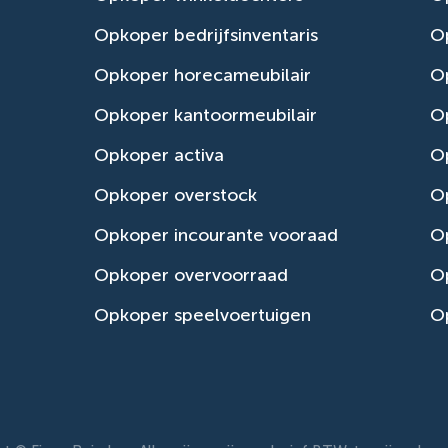
Opkoper bedrijfsinventaris
Op
Opkoper horecameubilair
Op
Opkoper kantoormeubilair
Op
Opkoper activa
O
Opkoper overstock
O
Opkoper incourante vooraad
O
Opkoper overvoorraad
Op
Opkoper speelvoertuigen
Op