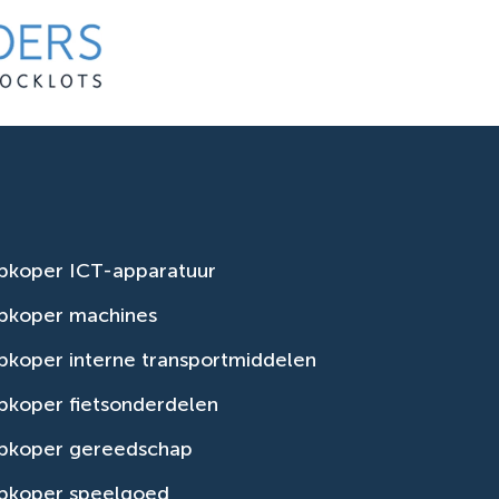
pkoper ICT-apparatuur
pkoper machines
koper interne transportmiddelen
pkoper fietsonderdelen
pkoper gereedschap
pkoper speelgoed