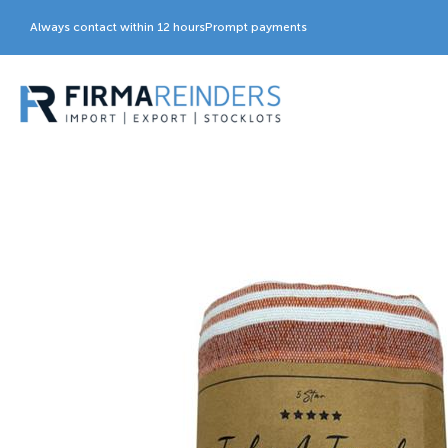
Always contact within 12 hours
Prompt payments