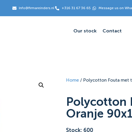
Info@firmareinders.nl
+316 31 67 36 65
Message us on Wh
Our stock
Contact
Home
/ Polycotton Fouta met 
Polycotton 
Oranje 90x
Stock: 600