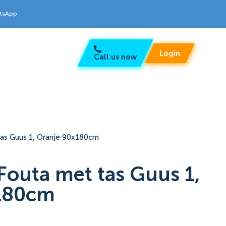
atsApp
Login
Call us now
tas Guus 1, Oranje 90x180cm
Fouta met tas Guus 1,
180cm