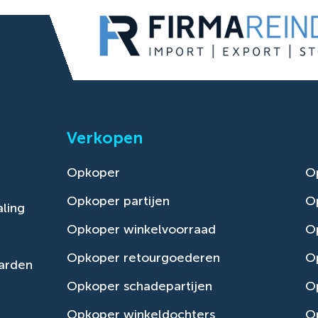
Verkopen
Opkoper
O
Opkoper partijen
O
ling
Opkoper winkelvoorraad
Op
Opkoper retourgoederen
O
arden
Opkoper schadepartijen
O
Opkoper winkeldochters
O