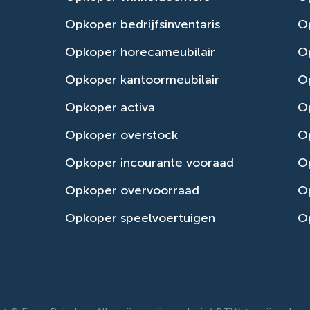
Opkoper bedrijfsinventaris
Op
Opkoper horecameubilair
Op
Opkoper kantoormeubilair
Op
Opkoper activa
O
Opkoper overstock
O
Opkoper incourante vooraad
O
Opkoper overvoorraad
Op
Opkoper speelvoertuigen
Op