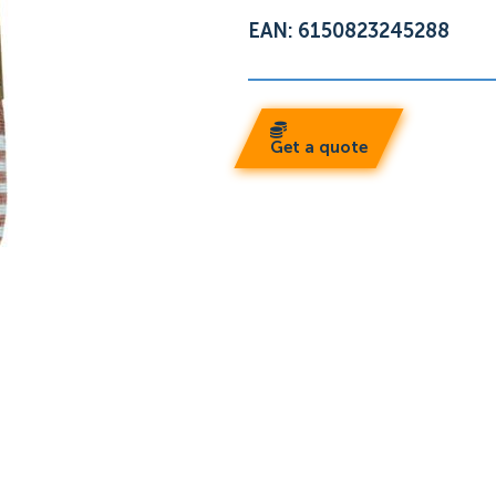
EAN: 6150823245288
Get a quote