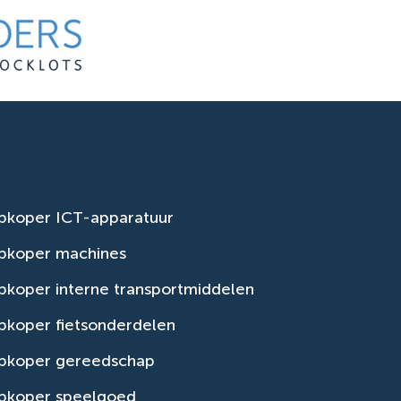
pkoper ICT-apparatuur
pkoper machines
koper interne transportmiddelen
pkoper fietsonderdelen
pkoper gereedschap
pkoper speelgoed