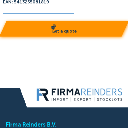
EAN: 5413255081819
Get a quote
Firma Reinders B.V.