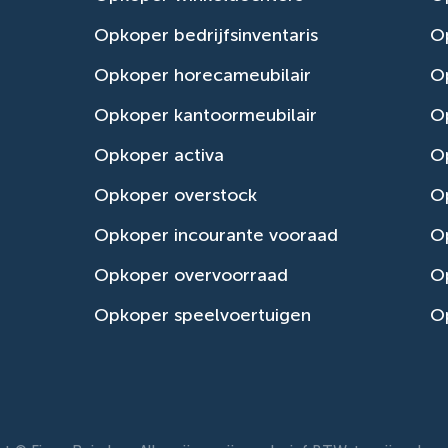
Opkoper bedrijfsinventaris
Op
Opkoper horecameubilair
Op
Opkoper kantoormeubilair
Op
Opkoper activa
O
Opkoper overstock
O
Opkoper incourante vooraad
O
Opkoper overvoorraad
Op
Opkoper speelvoertuigen
Op