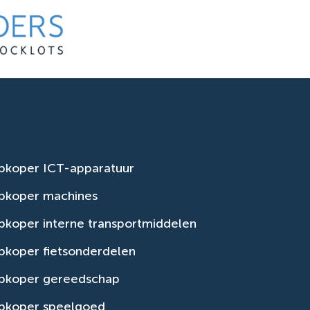
pkoper ICT-apparatuur
pkoper machines
koper interne transportmiddelen
pkoper fietsonderdelen
pkoper gereedschap
pkoper speelgoed