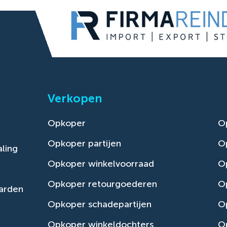
Verkopen
Opkoper
O
Opkoper partijen
O
ling
Opkoper winkelvoorraad
Op
Opkoper retourgoederen
O
arden
Opkoper schadepartijen
O
Opkoper winkeldochters
O