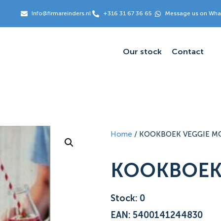
Info@firmareinders.nl
+316 31 67 36 65
Message us on Wh
Our stock
Contact
Home
/ KOOKBOEK VEGGIE 
KOOKBOEK
Stock: 0
EAN: 5400141244830