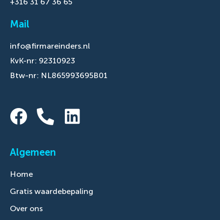
+316 31 67 36 65
Mail
info@firmareinders.nl
KvK-nr: 92310923
Btw-nr: NL865993695B01
Algemeen
Home
Gratis waardebepaling
Over ons