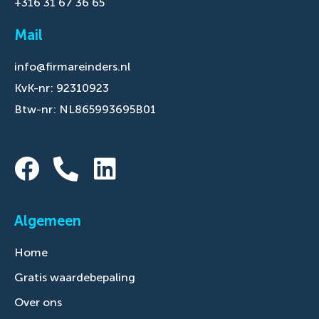
+316 31 67 36 65
Mail
info@firmareinders.nl
KvK-nr: 92310923
Btw-nr: NL865993695B01
Algemeen
Home
Gratis waardebepaling
Over ons