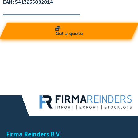
EAN: 5413255082014
Get a quote
Firma Reinders B.V.