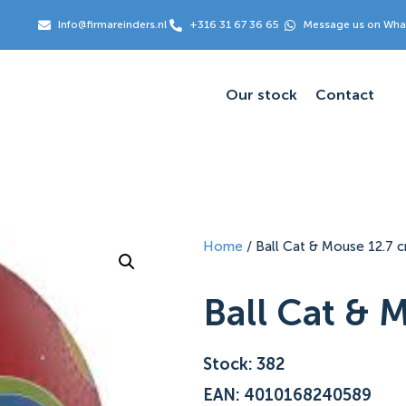
Info@firmareinders.nl
+316 31 67 36 65
Message us on Wh
Our stock
Contact
Home
/ Ball Cat & Mouse 12.7 
Ball Cat & 
Stock: 382
EAN: 4010168240589