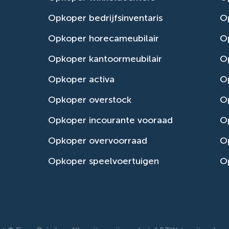
Opkoper bedrijfsinventaris
Op
Opkoper horecameubilair
Op
Opkoper kantoormeubilair
Op
Opkoper activa
O
Opkoper overstock
O
Opkoper incourante vooraad
O
Opkoper overvoorraad
Op
Opkoper speelvoertuigen
Op