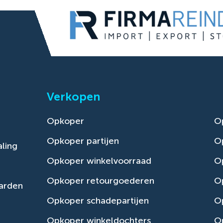
Verkopen
Opkoper
O
Opkoper partijen
O
ling
Opkoper winkelvoorraad
Op
Opkoper retourgoederen
O
arden
Opkoper schadepartijen
O
Opkoper winkeldochters
O