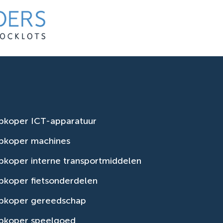
pkoper ICT-apparatuur
pkoper machines
koper interne transportmiddelen
pkoper fietsonderdelen
pkoper gereedschap
pkoper speelgoed