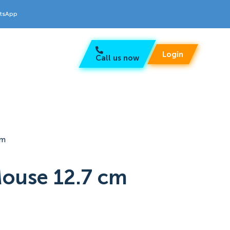
atsApp
Login
Call us now
cm
Mouse 12.7 cm