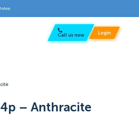
atsApp
Login
Call us now
cite
 4p – Anthracite