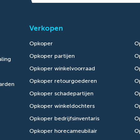
Verkopen
Opkoper
O
Opkoper partijen
O
ling
Opkoper winkelvoorraad
Op
Opkoper retourgoederen
O
arden
Opkoper schadepartijen
O
Opkoper winkeldochters
O
Opkoper bedrijfsinventaris
Op
Opkoper horecameubilair
Op