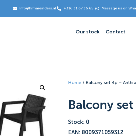
Info@firmareinders.nl
+316 31 67 36 65
Message us on Wh
Our stock
Contact
Home
/ Balcony set 4p – Anthra
Balcony set
Stock: 0
EAN: 8009371059312