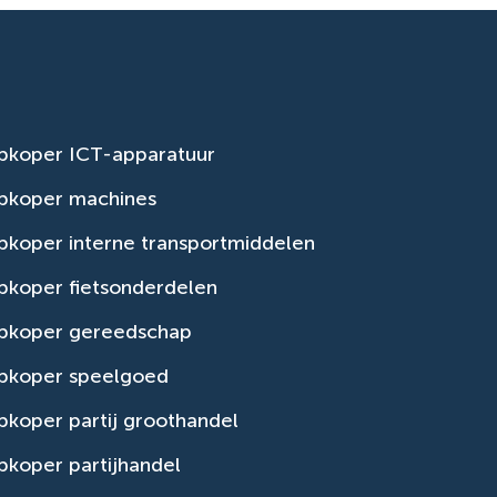
pkoper ICT-apparatuur
pkoper machines
koper interne transportmiddelen
pkoper fietsonderdelen
pkoper gereedschap
pkoper speelgoed
koper partij groothandel
koper partijhandel