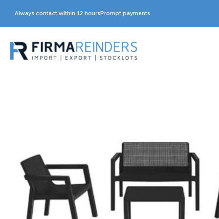
Always contact within 12 hours
Prompt payments