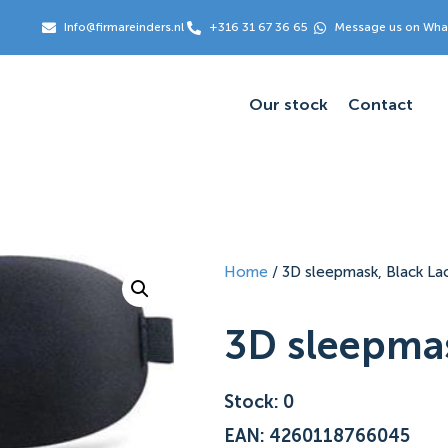
Info@firmareinders.nl
+316 31 67 36 65
Message us on Wh
Our stock
Contact
Home
/ 3D sleepmask, Black La
3D sleepmas
Stock: 0
EAN: 4260118766045