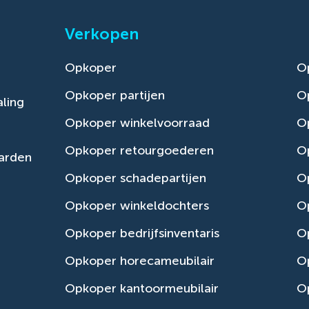
Verkopen
Opkoper
O
Opkoper partijen
O
ling
Opkoper winkelvoorraad
Op
Opkoper retourgoederen
O
arden
Opkoper schadepartijen
O
Opkoper winkeldochters
O
Opkoper bedrijfsinventaris
Op
Opkoper horecameubilair
Op
Opkoper kantoormeubilair
Op