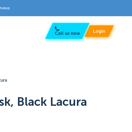
atsApp
Login
Call us now
cura
k, Black Lacura