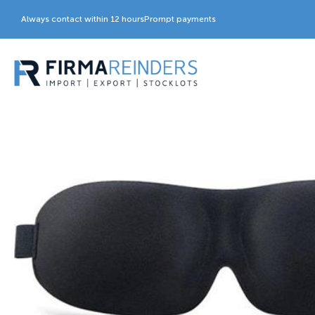
Always contact within 12 hours
Prompt payments