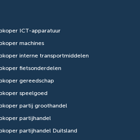
pkoper ICT-apparatuur
pkoper machines
koper interne transportmiddelen
pkoper fietsonderdelen
pkoper gereedschap
pkoper speelgoed
koper partij groothandel
koper partijhandel
koper partijhandel Duitsland